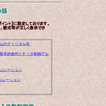
テムのディジタル化
の基本的条件とＰＩＤ制御アル
ミュレーション
ミュレーション