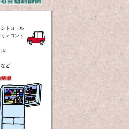
コントロール
滑り＞コント
－ル
など