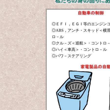
◎ＥＦＩ，ＥＧＩ等のエンジン
◎ABS，アンチ・スキッド＜横
ロ－ル
◎クル－ズ＜巡航＞・コントロ
◎ハイ＜車高＞・コントロ－ル
◎パワ－ステアリング 