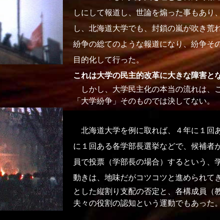
しにして報道し、世論を煽った事もあり
し、北海道大学でも、封鎖の嵐が吹き荒
紛争の総てのような報道になり、紛争そ
目的化して行った。
これは大学の民主的改革に大きな障害と
しかし、大学民主化の本当の流れは、こ
「大学紛争」そのものでは決してない。
北海道大学を例に取れば、４年に１回あ
に１回ある各学部長選挙などで、候補者
員で投票（学部長の場合）するという、
動きは、地味だがコツコツと進められて
とした縦割り支配の否定と、各構成員（
夫々の役割の認知という運動でもあった