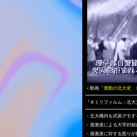
＜動画「
激動の北大史 1
『８ミリフィルム：北大
・北大構内を武装デモす
・過激派による大学封鎖
・過激派に対する怒りが