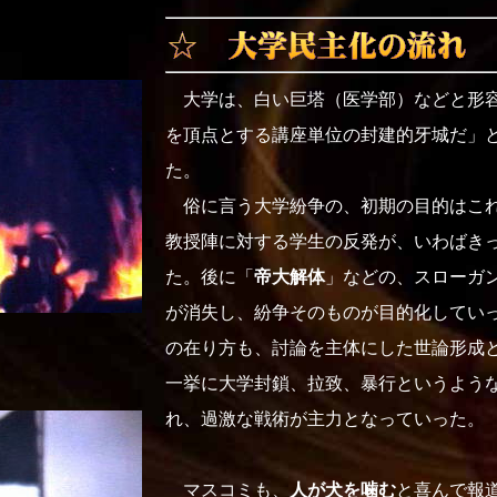
大学は、白い巨塔（医学部）などと形容
を頂点とする講座単位の封建的牙城だ」
た。
俗に言う大学紛争の、初期の目的はこれ
教授陣に対する学生の反発が、いわばき
た。後に「
帝大解体
」などの、スローガ
が消失し、紛争そのものが目的化してい
の在り方も、討論を主体にした世論形成
一挙に大学封鎖、拉致、暴行というよう
れ、過激な戦術が主力となっていった。
マスコミも、
人が犬を噛む
と喜んで報