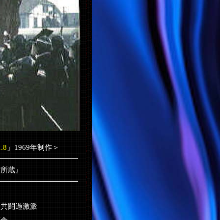
.8
」1969年制作＞
館所蔵』
全共闘過激派