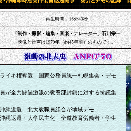
再生時間 16分43秒
「制作・撮影・編集・音楽・ナレーター」石川栄一
映像と音声は1970年（約45年前）のものです。
ライキ権奪還 国家公務員統一札幌集会・デモ
員が全共闘過激派の教養部封鎖に対する抗議集
沖縄返還 北大教職員組合が地域デモ。
沖縄返還・大学民主化 全道教育労働者・学生