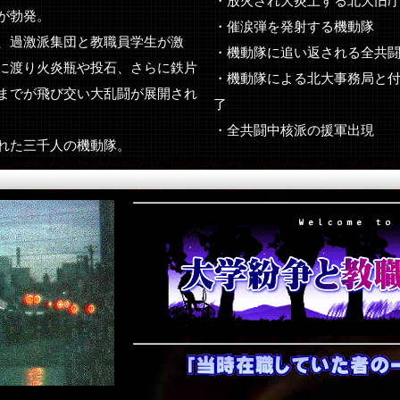
・放火され大炎上する北大旧
が勃発。
・催涙弾を発射する機動隊
、過激派集団と教職員学生が激
・機動隊に追い返される全共
に渡り火炎瓶や投石、さらに鉄片
・機動隊による北大事務局と
までが飛び交い大乱闘が展開され
了
・
全共闘中核派の援軍出現
れた三千人の機動隊。