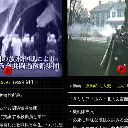
969
」1969年制作＞
＜動画「
激動の北大史 北大11
文書館所蔵』
『８ミリフィルム：北大文書
る全共闘過激派集団。
・
機動隊導入
に抗議する教職員と学生。
・必死に無駄な抵抗を試みる
爆発した教職員と学生。ついに総