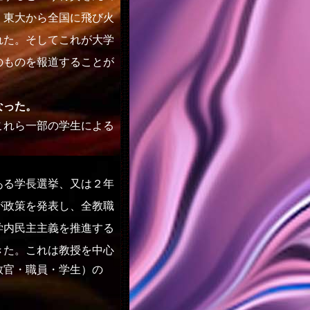
、東大から全国に飛び火
れた。そしてこれが大学
のものを報道することが
なった。
れら一部の学生による
る学長選挙、又は２年
が政策を発表し、全教職
学内民主主義を推進する
きた。
これは教授を中心
教官・職員・学生）の
。