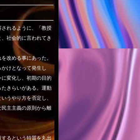
されるように、「教授
と、社会的に言われてき
を改める事にあった。
っかけとなって発生し
ンに変化し、初期の目的
ったきらいがある。運動
というやり方を否定し、
な民主主義の原則から離
道するという特質を丸出