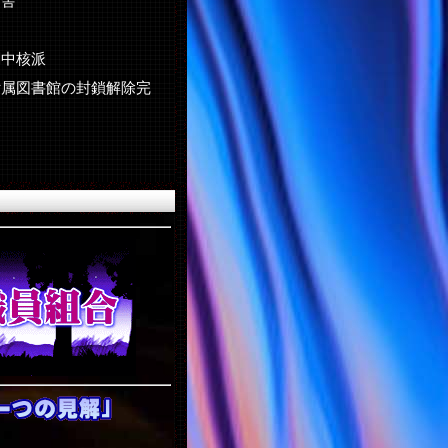
庁舎
闘中核派
付属図書館の封鎖解除完