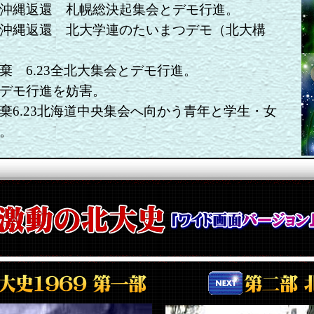
沖縄返還 札幌総決起集会とデモ行進。
沖縄返還 北大学連のたいまつデモ（北大構
棄 6.23全北大集会とデモ行進。
デモ行進を妨害。
棄6.23北海道中央集会へ向かう青年と学生・女
。