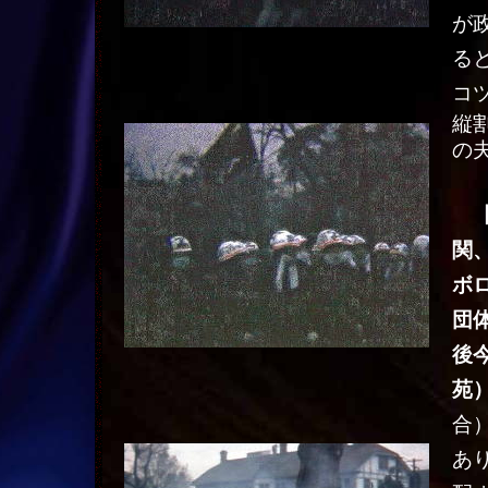
が
る
コ
縦
の
関
ボ
団
後
苑
合
あ