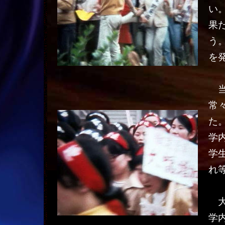
い
果
う
を
当
常
た
学
学
れ
大
学