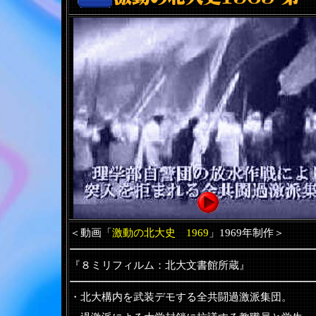
＜動画「
激動の北大史 1969
」1969年制作＞
『８ミリフィルム：北大文書館所蔵』
・北大構内を武装デモする全共闘過激派集団。