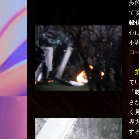
歩
て
殺
心
不
ロ
て
「
さ
く
界
す