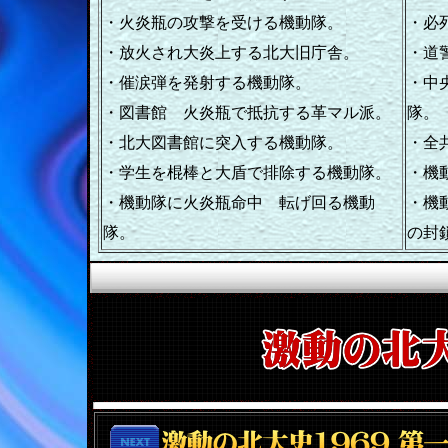
・火炎瓶の攻撃を受ける機動隊。
・必
・放火され大炎上する北大旧庁舎。
・道
・催涙弾を発射する機動隊。
・中
・図書館 火炎瓶で抵抗する革マル派。
隊。
・北大図書館に突入する機動隊。
・全
・学生を棍棒と大盾で排除する機動隊。
・機
・機動隊に火炎瓶命中 転げ回る機動
・機
隊。
の封