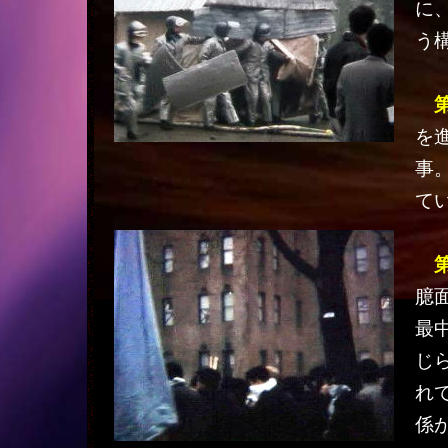
に
う
を
事
て
臆
最
じ
れ
係