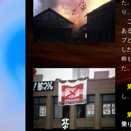
た
り
こ
あ
プ
し
称
た
し
乗