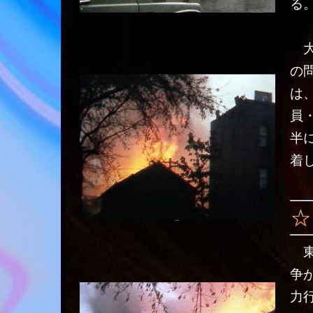
る
大
の
は
員
半
着
東
争
力