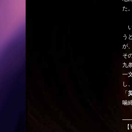
た
い
う
が
そ
九
一
し
「
噛
【