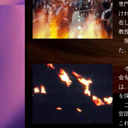
専
け
在
教
堀
た
そ
会
は
を
こ
官
こ