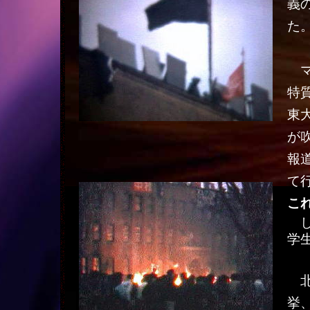
義
た
マ
特
東
が
報
て
こ
し
学
北
挙