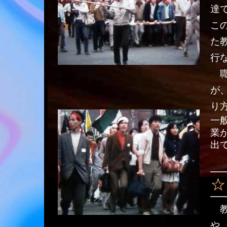
達
こ
た
行
職
が
り
一
業
出
教
や