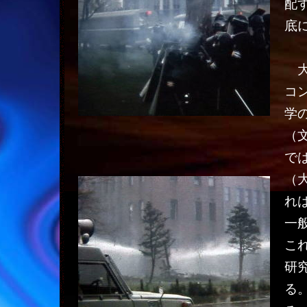
配
底
大
コ
学
（
で
（
れ
一
こ
研
る