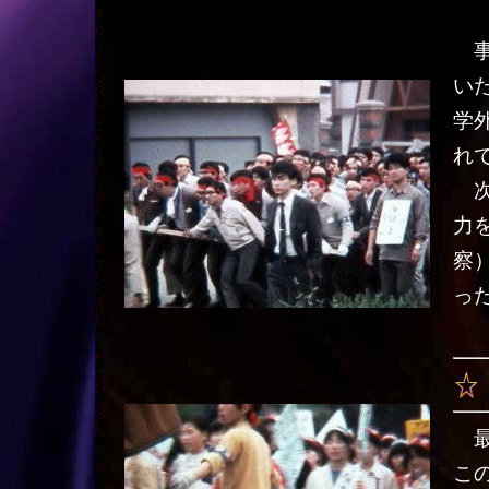
事
い
学
れ
次
力
察
っ
最
こ