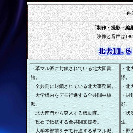
再
「制作・撮影・編
映像と音声は19
・革マル派に封鎖されている北大図書
・北
館。
隊。
・全共闘に封鎖されている北大事務局。
・北
・大学構内をデモ行進する全共闘中核
・封
派。
顔。
・北大南門から突入する機動隊。
・状
・投石で抵抗する全共闘支援者。
生。
・大学本部前をデモ行進する革マル派。
・野