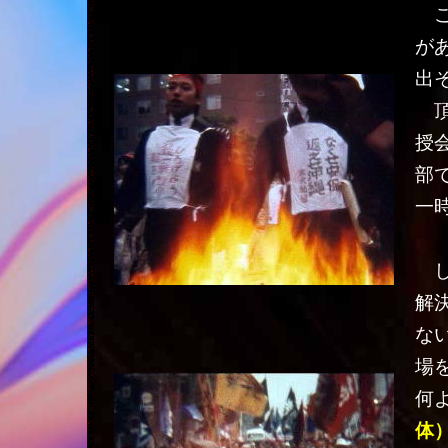
こ
が
出
頂
授
部
一
し
解
な
場
何
体