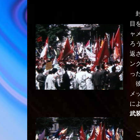
封
目
ャ
ろ
返
ン
っ
彼
メ
に
武
こ