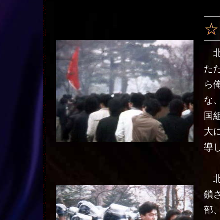
北
た
ら
な
国
大
導
北
鎖
部