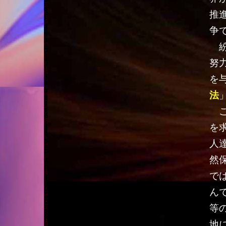
推
争
紛
努
を
法
こ
を
人
然
で
ん
等
地