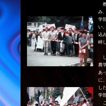
教
み
学
い
込
峙
し
農
あ
に
し
学
こ