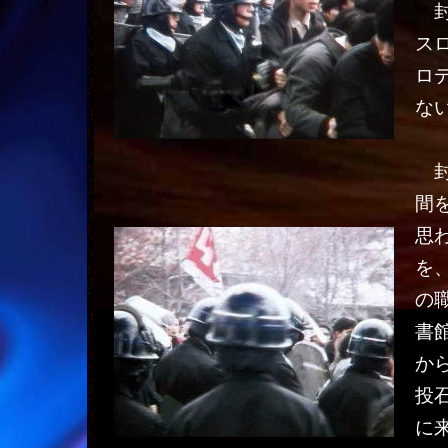
封
ス
ロ
な
封
間
思
を
の
書
か
投
に