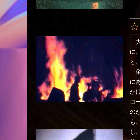
大
に
と
俗
に
か
ロ
の
も
し