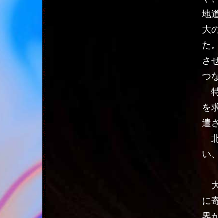
地
大
た
さ
つ
特
を
遣
北
い
大
に
界