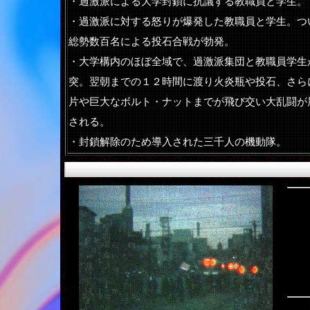
・過激派による大学封鎖に抗議する教職員と学生。
・過激派に対する怒りが爆発した教職員と学生。つ
総勢数百名による投石合戦が勃発。
・大学構内のほぼ全域で、過激派集団と教職員学生
突。翌朝までの１２時間に渡り火炎瓶や投石、さら
片や巨大なボルト・ナットまでが飛び交い大乱闘が
される。
・封鎖解除のため導入された三千人の機動隊。