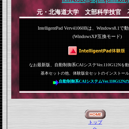
元・北海道大学 文部科学技官 
IntelligentPad Verv41060Bは、Windows
(WindowsXP互換モード)
最新版、自動制御系CAIシステVer.110G12N
なお
を動
基本セットの他、体験版全セットのインストー
自動制御系CAIシステムVer.110G12N
トップ
へ