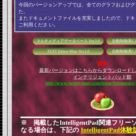
今回のバージョンアップでは、全てのグラフおよびグ
た。
またドキュメントファイルを充実しましたので、ドキ
ご利用くださ
い。
マルチメディアデータベース Ver.3.0
自動制御系CAI
TEXT Editor Mini Ver.2.0
自動制御系CAI
重要
最新バージョンはこちらからダウンロード
インテリジェントパッド館
http://www.justmystage.com/home/bringpeace
※ 掲載したIntelligentPad関連フ
なる場合は、下記の
IntelligentPad体験