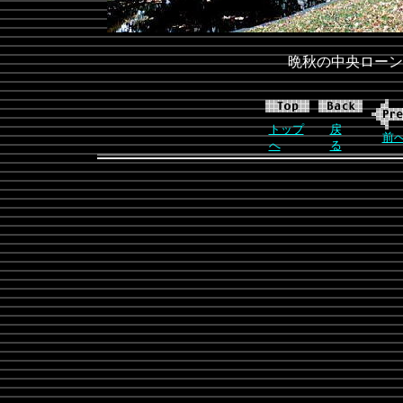
晩秋の中央ローン
トップ
戻
前
へ
る