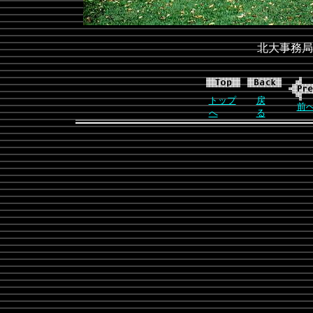
北大事務局
トップ
戻
前
へ
る