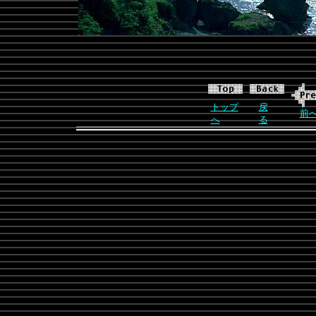
トップ
戻
前
へ
る