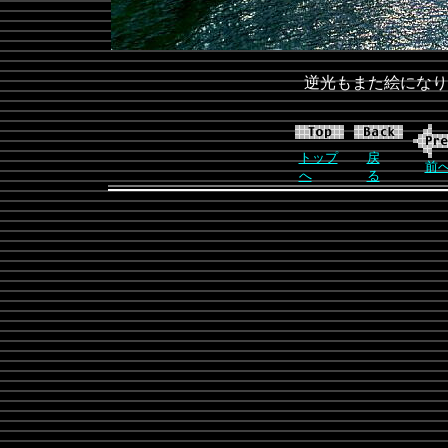
逆光もまた絵になり
トップ
戻
前
へ
る