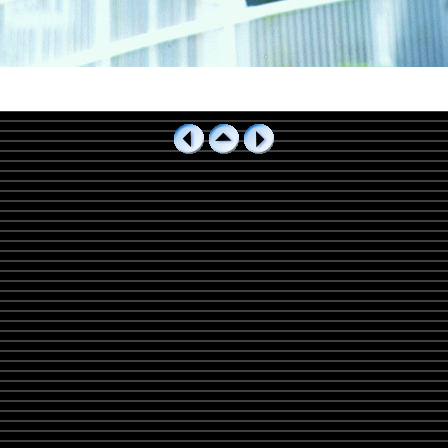
1833_3.jpg