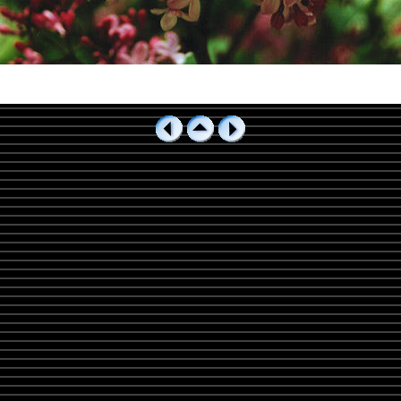
440-9_2.jpg