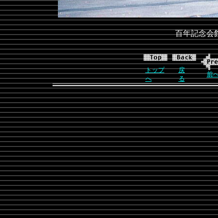
百年記念会
トップ
戻
前
へ
る