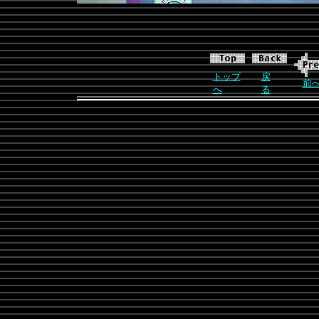
トップ
戻
前
へ
る