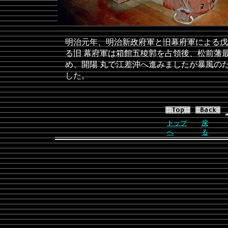
明治元年、明治新政府軍と旧幕府軍による戊
る旧
幕府軍は箱館五稜郭を占領後、松前藩
め、開陽
丸で江差沖へ進みましたが暴風の
した。
トップ
戻
へ
る