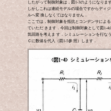
したがって制御対象は，図1-3のようになりま
しかしこれは連続モデルの場合ですからディジ
ルへ変
換しなくてはなりません．
ここでは，制御対象を抵抗とコンデンサによる
ていただ
きます．今回は制御対象として図1-
気回路を考えま
す．シミュレーションを行な
Ｃに数値を代入（図1-5参
照）します．