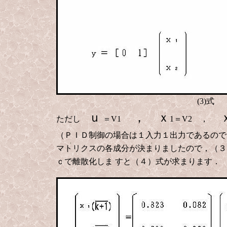
(3)式
ｕ
， ｘ
ただし
＝V1
1＝V2 ，
（ＰＩＤ制御の場合は１入力１出力であるので
マトリクスの各成分が決まりましたので，（３
ｃで離散化しま
すと（４）式が求まります．