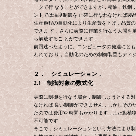
ータで行
なうことができますが，精油，鉄鋼
ントでは温度制御を
正確に行なわなければ製
生産過程の自動化により生産費を下げ，品質の
できま
す．さらに実際に作業を行なう人間を
ら解放するこ
とができます．
前回述べたように、コンピュータの発達にとも
われてお
り，自動化のための制御装置もディ
２． シミュレーション．
2.1 制御対象の数式化
実際に制御を行なう場合，制御しようとする対
なければ
良い制御ができません．しかしその
たのでは費用や
時間もかかります．また動植
不可能です．
そこで，シミュレーションという方法により制