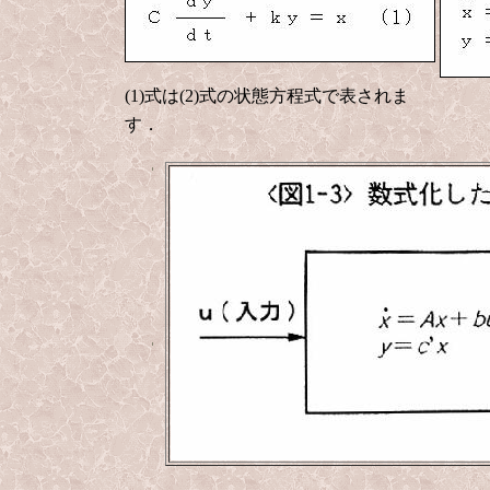
(1)式は(2)式の状態方程式で表されま
す．