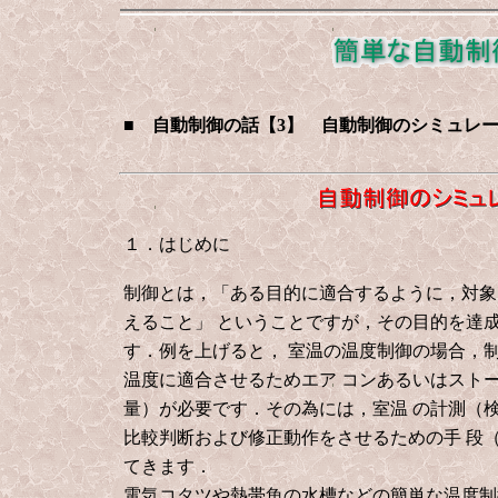
■ 自動制御の話【3】 自動制御のシミュレ
１．はじめに
制御とは，「ある目的に適合するように，対象
えること」
ということですが，その目的を達
す．例を上げると，
室温の温度制御の場合，
温度に適合させるためエア
コンあるいはスト
量）が必要です．その為には，室温
の計測（
比較判断および修正動作をさせるための手
段
てきます．
電気コタツや熱帯魚の水槽などの簡単な温度制