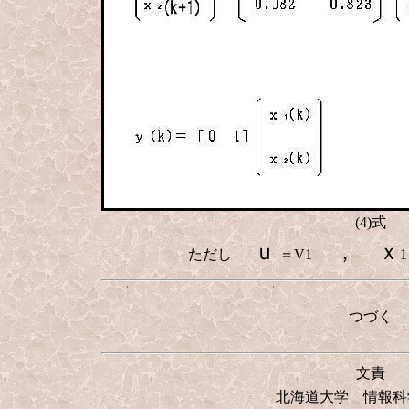
(4)式
ｕ
， ｘ
ただし
＝V1
つづく
文責
北海道大学 情報科