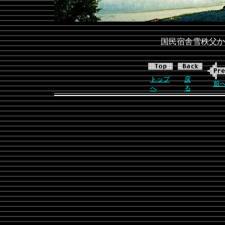
国民宿舎雪秩父か
トップ
戻
前
へ
る